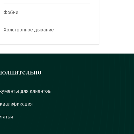
Фобии
Холотропное дыхание
полнительно
ументы для клиентов
 квалификация
статьи