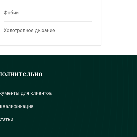
Фобии
Холотропное дыхание
полнительно
ументы для клиентов
 квалификация
статьи