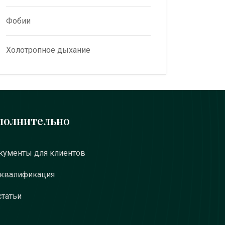
Фобии
Холотропное дыхание
полнительно
ументы для клиентов
 квалификация
статьи