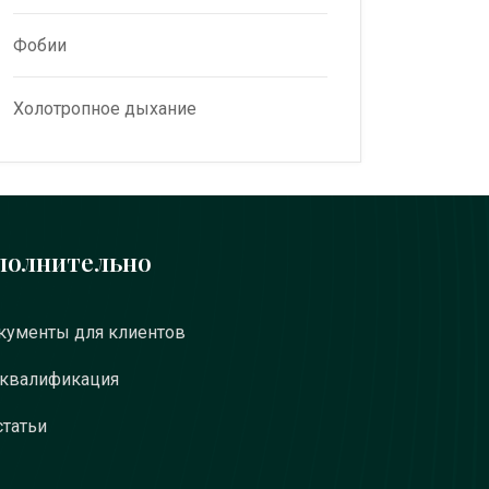
Фобии
Холотропное дыхание
полнительно
ументы для клиентов
 квалификация
статьи