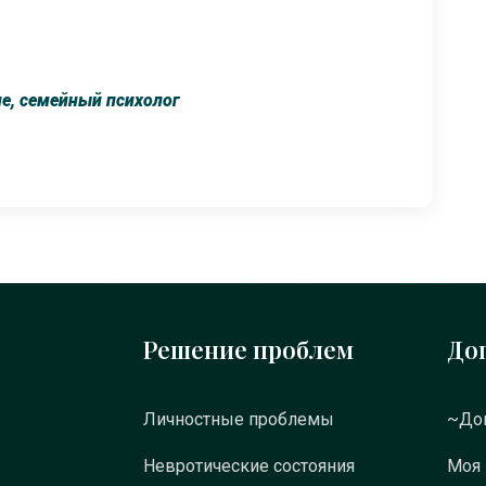
е, семейный психолог
Решение проблем
До
Личностные проблемы
~Док
Невротические состояния
Моя