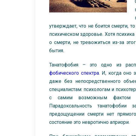
утверждает, что не боится смерти, т
психическом здоровье. Хотя психика 
о смерти, не тревожиться из-за эт
бытия.
Танатофобия – это одно из распр
фобического спектра
. И, когда оно
даже без непосредственного объек
специалистам: психологам и психоте
с самим возможным фактом с
Парадоксальность танатофобии 
предощущении смерти нет прямого 
состояние это невротично априори.